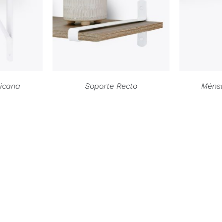
icana
Soporte Recto
Ménsu