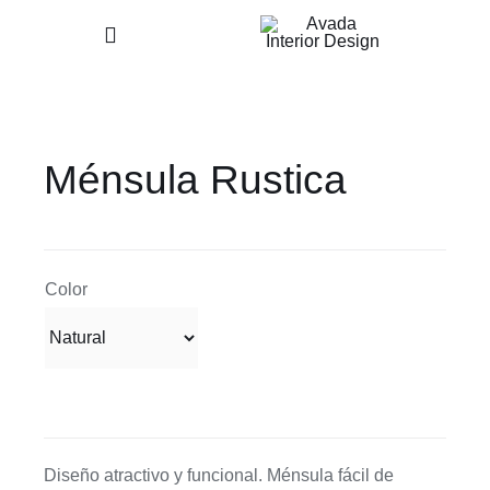
Skip
Toggle
to
Navigation
content
Home
Ménsula Rustica
Nosotros
Nuestros Productos
Color
Contacto
Diseño atractivo y funcional. Ménsula fácil de