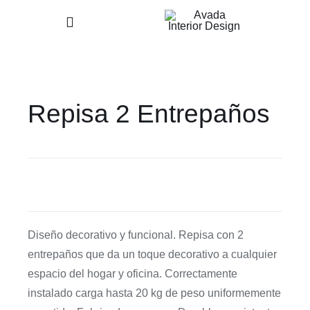
Skip
Toggle
to
Navigation
content
Home
Repisa 2 Entrepaños
Nosotros
Nuestros Productos
Contacto
Diseño decorativo y funcional. Repisa con 2
entrepaños que da un toque decorativo a cualquier
espacio del hogar y oficina. Correctamente
instalado carga hasta 20 kg de peso uniformemente