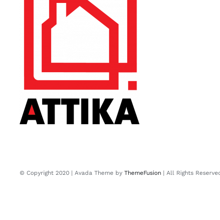
© Copyright 2020 | Avada Theme by
ThemeFusion
| All Rights Reserv